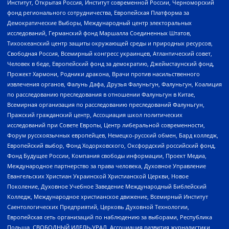
Институт, Открытая Россия, Институт современной России, Черноморский
фонд регионального сотрудничества, Европейская Платформа за
Демократические Выборы, Международный центр электоральных
исследований, Германский фонд Маршалла Соединенных Штатов,
Тихоокеанский центр защиты окружающей среды и природных ресурсов,
Свободная Россия, Всемирный конгресс украинцев, Атлантический совет,
Человек в беде, Европейский фонд за демократию, Джеймстаунский фонд,
Прожект Хармони, Родники дракона, Врачи против насильственного
извлечения органов, Фалунь Дафа, Друзья Фалуньгун, Фалуньгун, Коалиция
по расследованию преследования в отношении Фалуньгун в Китае,
Всемирная организация по расследованию преследований Фалуньгун,
Пражский гражданский центр, Ассоциация школ политических
исследований при Совете Европы, Центр либеральной современности,
Форум русскоязычных европейцев, Немецко-русский обмен, Бард колледж,
Европейский выбор, Фонд Ходорковского, Оксфордский российский фонд,
Фонд Будущее России, Компания свободы информации, Проект Медиа,
Международное партнерство за права человека, Духовное Управление
Евангельских Христиан Украинской Христианской Церкви, Новое
Поколение, Духовное Учебное Заведение Международный Библейский
Колледж, Международное христианское движение, Всемирный Институт
Саентологических Предприятий, Церковь Духовной Технологии,
Европейская сеть организаций по наблюдению за выборами, Республика
Польша, СВОБОДНЫЙ ИДЕЛЬ-УРАЛ, Ассоциация развития журналистики,