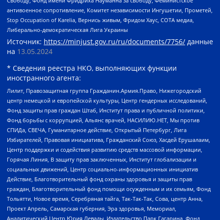
Свободу, Фонд имени Фридриха Науманна за свободу, Феминистское
антивоенное сопротивление, Комитет независимости Ингушетии, Прометей,
Stop Occupation of Karelia, Вернись живым, Фридом Хаус, СОТА медиа,
Либерально-демократическая Лига Украины
Источник:
https://minjust.gov.ru/ru/documents/7756/
данные
на
13.05.2024
* Сведения реестра НКО, выполняющих функции
иностранного агента:
Лилит, Правозащитная группа Гражданин.Армия.Право, Нижегородский
центр немецкой и европейской культуры, Центр гендерных исследований,
Фонд защиты прав граждан Штаб, Институт права и публичной политики,
Фонд борьбы с коррупцией, Альянс врачей, НАСИЛИЮ.НЕТ, Мы против
СПИДа, СВЕЧА, Гуманитарное действие, Открытый Петербург, Лига
Избирателей, Правовая инициатива, Гражданский Союз, Хасдей Ерушалаим,
Центр поддержки и содействия развитию средств массовой информации,
Горячая Линия, В защиту прав заключенных, Институт глобализации и
социальных движений, Центр социально-информационных инициатив
Действие, Благотворительный фонд охраны здоровья и защиты прав
граждан, Благотворительный фонд помощи осужденным и их семьям, Фонд
Тольятти, Новое время, Серебряная тайга, Так-Так-Так, Сова, центр Анна,
Проект Апрель, Самарская губерния, Эра здоровья, Мемориал,
Аналитический Центр Юрия Левады, Издательство Парк Гагарина, Фонд