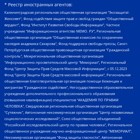
* Реестр иностранных агентов:
Калининградская региональная общественная организация "Экозащита!-Женсовет", Фонд содействия защите прав и свобод граждан "Общественный вердикт", Фонд "Институт Развития Свободы Информации", Частное учреждение "Информационное агентство МЕМО. РУ", Региональная общественная организация "Общественная комиссия по сохранению наследия академика Сахарова", Фонд поддержки свободы прессы, Санкт-Петербургская общественная правозащитная организация "Гражданский контроль", Межрегиональная общественная организация "Информационно-просветительский центр "Мемориал", Региональный Фонд "Центр Защиты Прав Средств Массовой Информации", с 05.12.2023 Фонд "Центр Защиты Прав Средств массовой информации", Региональная общественная благотворительная организация помощи беженцам и мигрантам "Гражданское содействие", Негосударственное образовательное учреждение дополнительного профессионального образования (повышение квалификации) специалистов "АКАДЕМИЯ ПО ПРАВАМ ЧЕЛОВЕКА", Свердловская региональная общественная организация "Сутяжник", Автономная некоммерческая организация "Центр независимых социологических исследований", Союз общественных объединений "Российский исследовательский центр по правам человека", Региональное общественное учреждение научно-информационный центр "МЕМОРИАЛ", Некоммерческая организация "Фонд защиты гласности", Автономная некоммерческая организация "Институт прав человека", Городская общественная организация "Екатеринбургское общество "МЕМОРИАЛ", Городская общественная организация "Рязанское историко-просветительское и правозащитное общество "Мемориал" (Рязанский Мемориал), Челябинский региональный орган общественной самодеятельности – женское общественное объединение "Женщины Евразии", Челябинский региональный орган общественной самодеятельности "Уральская правозащитная группа", Фонд содействия защите здоровья и социальной справедливости имени Андрея Рылькова, Автономная Некоммерческая Организация "Аналитический Центр Юрия Левады", Автономная некоммерческая организация социальной поддержки населения "Проект Апрель", Региональная общественная организация помощи женщинам и детям, находящимся в кризисной ситуации "Информационно-методический центр "Анна", Фонд содействия развитию массовых коммуникаций и правовому просвещению "Так-так-Так", Фонд содействия устойчивому развитию "Серебряная тайга", Свердловский региональный общественный фонд социальных проектов "Новое время", "Idel.Реалии", Кавказ.Реалии, Крым.Реалии, Телеканал Настоящее Время, Татаро-башкирская служба Радио Свобода (Azatliq Radiosi), Радио Свободная Европа/Радио Свобода (PCE/PC), "Сибирь.Реалии", "Фактограф", Благотворительный фонд помощи осужденным и их семьям, Автономная некоммерческая организация "Институт глобализации и социальных движений", Фонд "В защиту прав заключенных", Частное учреждение "Центр поддержки и содействия развитию средств массовой информации", Пензенский региональный общественный благотворительный фонд "Гражданский союз", "Север.Реалии", Некоммерческая организация Фонд "Правовая инициатива", Общество с ограниченной ответственностью "Радио Свободная Европа/Радио Свобода", Чешское информационное агентство "MEDIUM-ORIENT", Красноярская региональная общественная организация "Мы против СПИДа", Камалягин Денис Николаевич, Маркелов Сергей Евгеньевич, Пономарев Лев Александрович, Савицкая Людмила Алексеевна, Автономная некоммерческая организация "Центр по работе с проблемой насилия "НАСИЛИЮ.НЕТ", Межрегиональный профессиональный союз работников здравоохранения "Альянс врачей", Юридическое лицо, зарегистрированное в Латвийской Республике, SIA "Medusa Project" (регистрационный номер 40103797863, дата регистрации 10.06.2014), Некоммерческая организация "Фонд по борьбе с коррупцией", Автономная некоммерческая организация "Институт права и публичной политики", Баданин Роман Сергеевич, Гликин Максим Александрович, Железнова Мария Михайловна, Лукьянова Юлия Сергеевна, Маетная Елизавета Витальевна, Маняхин Петр Борисович, Чуракова Ольга Владимировна, Ярош Юлия Петровна, Юридическое лицо "The Insider SIA", зарегистрированное в Риге, Латвийская Республика (дата регистрации 26.06.2015), являющееся администратором доменного имени интернет-издания "The Insider SIA", https://theins.ru, Постернак Алексей Евгеньевич, Рубин Михаил Аркадьевич, Анин Роман Александрович, Юридическое лицо Istories fonds, зарегистрированное в Латвийской Республике (регистрационный номер 50008295751, дата регистрации 24.02.2020), Великовский Дмитрий Александрович, Долинина Ирина Николаевна, Мароховская Алеся Алексеевна, Шлейнов Роман Юрьевич, Шмагун Олеся Валентиновна, Общество с ограниченной ответственностью "Альтаир 2021", Общество с ограниченной ответственностью "Вега 2021", Общество с ограниченной ответственностью "Главный редактор 2021", Общество с ограниченной ответственностью "Ромашки монолит", Важенков Артем Валерьевич, Ивановская областная общественная организация "Центр гендерных исследований", Гурман Юрий Альбертович, Медиапроект "ОВД-Инфо", Егоров Владимир Владимирович, Жилинский Владимир Александрович, Общество с ограниченной ответственностью "ЗП", Иванова София Юрьевна, Карезина Инна Павловна, Кильтау Екатерина Викторовна, Петров Алексей Викторович, Пискунов Сергей Евгеньевич, Смирнов Сергей Сергеевич, Тихонов Михаил Сергеевич, Общество с ограниченной ответственностью "ЖУРНАЛИСТ-ИНОСТРАННЫЙ АГЕНТ", Арапова Галина Юрьевна, Вольтская Татьяна Анатольевна, Американская компания "Mason G.E.S. Anonymous Foundation" (США), являющаяся владельцем интернет-издания https://mnews.world/, Компания "Stichting Bellingcat", зарегистрированная в Нидерландах (дата регистрации 11.07.2018), Захаров Андрей Вячеславович, Клепиковская Екатерина Дмитриевна, Общество с ограниченной ответственностью "МЕМО", Перл Роман Александрович, Симонов Евгений Алексеевич, Соловьева Елена Анатольевна, Сотников Даниил Владимирович, Сурначева Елизавета Дмитриевна, Автономная некоммерческая организация по защите прав человека и информированию населения "Якутия – Наше Мнение", Общество с ограниченной ответственностью "Москоу диджитал медиа", с 26.01.2023 Общество с ограниченной ответственностью "Чайка Белые сады", Ветошкина Валерия Валерьевна, Заговора Максим Александрович, Межрегиональное общественное движение "Российская ЛГБТ - сеть", Оленичев Максим Владимирович, Павлов Иван Юрьевич, Скворцова Елена Сергеевна, Общество с ограниченной ответственностью "Как бы инагент", Кочетков Игорь Викторович, Общество с ограниченной ответственностью "Честные выборы", Еланчик Олег Александрович, Общество с ограниченной ответственностью "Нобелевский призыв", Гималова Регина Эмилевна, Григорьев Андрей Валерьевич, Григорьева Алина Александровна, Ассоциация по содействию защите прав призывников, альтернативнослужащих и военнослужащих "Правозащитная группа "Гражданин.Армия.Право", Хисамова Регина Фаритовна, Автономная некоммерческая организация по реализации социально-правовых программ "Лилит", Дальневосточное общественное движение "Маяк", Санкт-Петербургская ЛГБТ-инициативная группа "Выход", Инициативная группа ЛГБТ+ "Реверс", Алексеев Андрей Викторович, Бекбулатова Таисия Львовна, Беляев Иван Михайлович, Владыкина Елена Сергеевна, Гельман Марат Александрович, Никульшина Вероника Юрьевна, Толоконникова Надежда Андреевна, Шендерович Виктор Анатольевич, Общество с ограниченной ответственностью "Данное сообщение", Общество с ограниченной ответственностью Издательский дом "Новая глава", Айнбиндер Александра Александровна, Московский комьюнити-центр для ЛГБТ+инициатив, Благотворительный фонд развития филантропии, Deutsche Welle (Германия, Kurt-Schumacher-Strasse 3, 53113 Bonn), Борзунова Мария Михайловна, Воробьев Виктор Викторович, Голубева Анна Львовна, Константинова Алла Михайловна, Малкова Ирина Владимировна, Мурадов Мурад Абдулгалимович, Осетинская Елизавета Николаевна, Понасенков Евгений Николаевич, Ганапольский Матвей Юрьевич, Киселев Евгений Алексеевич, Борухович Ирина Григорьевна, Дремин Иван Тимофеевич, Дубровский Дмитрий Викторович, Красноярская региональная общественная организация поддержки и развития альтернативных образовательных технологий и межкультурных коммуникаций "ИНТЕРРА", Маяковская Екатерина Алексеевна, Фейгин Марк Захарович, Филимонов Андрей Викторович, Дзугкоева Регина Николаевна, Доброхотов Роман Александрович, Дудь Юрий Александрович, Елкин Сергей Владимирович, Кругликов Кирилл Игоревич, Сабунаева Мария Леонидовна, Семенов Алексей Владимирович, Шаинян Карен Багратович, Шульман Екатерина Михайловна, Асафьев Артур Валерьевич, Вахштайн Виктор Семенович, Венедиктов Алексей Алексеевич, Лушникова Екатерина Евгеньевна, Волков Леонид Михайлович, Невзоров Александр Глебович, Пархоменко Сергей Борисович, Сироткин Ярослав Николаевич, Кара-Мурза Владимир Владимирович, Баранова Наталья Владимировна, Гозман Леонид Яковлевич, Кагарлицкий Борис Юльевич, Климарев Михаил Валерьевич, Милов Владимир Станиславович, Автономная некоммерческая организация Краснодарский центр современного искусства "Типография", Моргенштерн Алишер Тагирович, Соболь Любовь Эдуардовна, Общество с ограниченной ответственностью "ЛИЗА НОРМ", Каспаров Гарри Кимович, Ходорковский Михаил Борисович, Общество с ограниченной ответственностью "Апрельские тезисы", Данилович Ирина Брониславовна, Кашин Олег Владимирович, Петров Николай Владимирович, Пивоваров Алексей Владимирович, Соколов Михаил Владимирович, Цветкова Юлия Владимировна, Чичваркин Евгений Александрович, Комитет против пыток/Команда против пыток, Общество с ограниченной ответственностью "Первый научный", Общество с ограниченной ответственностью "Вертолет и ко", Белоцерковская Вероника Борисовна, Кац Максим Евгеньевич, Лазарева Татьяна Юрьевна, Шаведдинов Руслан Табризович, Яшин Илья Валерьевич, Общество с ограниченной ответственностью "Иноагент ААВ", Алешковский Дмитрий Петрович, Альбац Евгения Марковна, Быков Дмитрий Львович, Галямина Юлия Евгеньевна, Лойко Сергей Леонидович, Мартынов Кирилл Константинович, Медведев Сергей Александрович, Крашенинников Федор Геннадиевич, Гордеева Катерина Вл