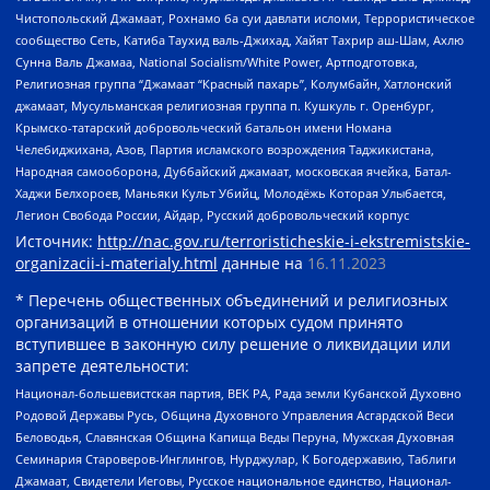
Чистопольский Джамаат, Рохнамо ба суи давлати исломи, Террористическое
сообщество Сеть, Катиба Таухид валь-Джихад, Хайят Тахрир аш-Шам, Ахлю
Сунна Валь Джамаа, National Socialism/White Power, Артподготовка,
Религиозная группа “Джамаат “Красный пахарь”, Колумбайн, Хатлонский
джамаат, Мусульманская религиозная группа п. Кушкуль г. Оренбург,
Крымско-татарский добровольческий батальон имени Номана
Челебиджихана, Азов, Партия исламского возрождения Таджикистана,
Народная самооборона, Дуббайский джамаат, московская ячейка, Батал-
Хаджи Белхороев, Маньяки Культ Убийц, Молодёжь Которая Улыбается,
Легион Свобода России, Айдар, Русский добровольческий корпус
Источник:
http://nac.gov.ru/terroristicheskie-i-ekstremistskie-
organizacii-i-materialy.html
данные на
16.11.2023
* Перечень общественных объединений и религиозных
организаций в отношении которых судом принято
вступившее в законную силу решение о ликвидации или
запрете деятельности:
Национал-большевистская партия, ВЕК РА, Рада земли Кубанской Духовно
Родовой Державы Русь, Община Духовного Управления Асгардской Веси
Беловодья, Славянская Община Капища Веды Перуна, Мужская Духовная
Семинария Староверов-Инглингов, Нурджулар, К Богодержавию, Таблиги
Джамаат, Свидетели Иеговы, Русское национальное единство, Национал-