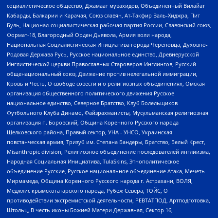
социалистическое общество, Джамаат мувахидов, Объединенный Вилайат
Кабарды, Балкарии и Карачая, Союз славян, Ат-Такфир Валь-Хиджра, Пит
Буль, Национал-социалистическая рабочая партия России, Славянский союз,
Формат-18, Благородный Орден Дьявола, Армия воли народа,
Национальная Социалистическая Инициатива города Череповца, Духовно-
Родовая Держава Русь, Русское национальное единство, Древнерусской
Инглистической церкви Православных Староверов-Инглингов, Русский
общенациональный союз, Движение против нелегальной иммиграции,
Кровь и Честь, О свободе совести и о религиозных объединениях, Омская
организация общественного политического движения Русское
национальное единство, Северное Братство, Клуб Болельщиков
Футбольного Клуба Динамо, Файзрахманисты, Мусульманская религиозная
организация п. Боровский, Община Коренного Русского народа
Щелковского района, Правый сектор, УНА - УНСО, Украинская
повстанческая армия, Тризуб им. Степана Бандеры, Братство, Белый Крест,
Misanthropic division, Религиозное объединение последователей инглиизма,
Народная Социальная Инициатива, TulaSkins, Этнополитическое
объединение Русские, Русское национальное объединение Атака, Мечеть
Мирмамеда, Община Коренного Русского народа г. Астрахани, ВОЛЯ,
Меджлис крымскотатарского народа, Рубеж Севера, ТОЙС, О
противодействии экстремистской деятельности, РЕВТАТПОД, Артподготовка,
Штольц, В честь иконы Божией Матери Державная, Сектор 16,