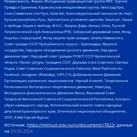
Независимость, Фирма, Молодежная правозащитная группа МПГ, Курсом
Правды и Единения, Каракольская инициативная группа, Автоград Крю,
Союз Славянских Сил Руси, Алля-Аят, Благотворительный пансионат Ак Умут,
Русская республика Русь, Арестантское уголовное единство, Башкорт, Нация
и свобода, Нация и свобода, W.H.С., Фалунь Дафа, Иртыш Ultras, Русский
Патриотический клуб-Новокузнецк/РПК, Сибирский державный союз, Фонд
борьбы с коррупцией, Фонд защиты прав граждан, Штабы Навального,
Совет граждан СССР Прикубанского округа г. Краснодара, Мужское
государство, Народное объединение русского движения, Народное
движение Адат, Народный совет граждан РСФСР СССР Архангельской
области, Проект Штурм, Граждане СССР, Держава Союз Советских Светлых
Родов, Совет Советских Социалистических Районов, Meta Platforms Inc,
Facebook, Instagram, WhatsApp, СИЧ-С14, Добровольческое Движение
Организации украинских националистов, Черный Комитет, Татарстанское
Региональное Всетатарское общественное движение, Невоград,
Молодежное Демократическое Движение Весна, Верховный Совет
Татарской Автономной Советской Социалистической Республики, Конгресс
ойрат-калмыцкого народа, Исполнительный комитет совета народных
депутатов Красноярского края, Этническое национальное объединение,
ЛГБТ, Я.МЫ Сергей Фургал
Источник:
https://minjust.gov.ru/ru/documents/7822/
данные
на
03.05.2024