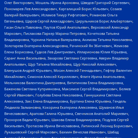
Олег Викторович, Мошель Ирина Ароновна, Шведов Григорий Сергеевич,
Пономарев Лев Александрович, Каргалицкий Борис Юльевич, Созаев
Валерий Валерьевич, Исламов Тимур Рифгатович, Романова Ольга
Евгеньевна, Щаров Сергей Алексадрович, Цирульников Борис Альбертович,
Гасан Ольга Павловна, Паутов Юрий Анатольевич, Верховский Александр
Маркович, Пислакова-Паркер Марина Петровна, Кочеткова Татьяна
Владимировна, Чуркина Наталья Валерьевна, Акимова Татьяна Николаевна,
Золотарева Екатерина Александровна, Рачинский Ян Збигневич, Жемкова
Елена Борисовна, Гудков Лев Дмитриевич, Илларионова Юлия Юрьевна,
Саранг Анна Васильевна, Захарова Светлана Сергеевна, Аверин Владимир
Анатольевич, Щур Татьяна Михайловна, Щур Николай Алексеевич,
Блинушов Андрей Юрьевич, Мосин Алексей Геннадьевич, Гефтер Валентин
Михайлович, Симонов Алексей Кириллович, Флиге Ирина Анатольевна,
Мельникова Валентина Дмитриевна, Вититинова Елена Владимировна,
Баженова Светлана Куприяновна, Максимов Сергей Владимирович, Беляев
Сергей Иванович, Голубева Елена Николаевна, Ганнушкина Светлана
Алексеевна, Закс Елена Владимировна, Буртина Елена Юрьевна, Гендель
Людмила Залмановна, Кокорина Екатерина Алексеевна, Шуманов Илья
Вячеславович, Арапова Галина Юрьевна, Свечников Анатолий Мариевич,
Прохоров Вадим Юрьевич, Шахова Елена Владимировна, Подузов Сергей
Васильевич, Протасова Ирина Вячеславовна, Литинский Леонид Борисович,
Лукашевский Сергей Маркович, Бахмин Вячеслав Иванович, Шабад