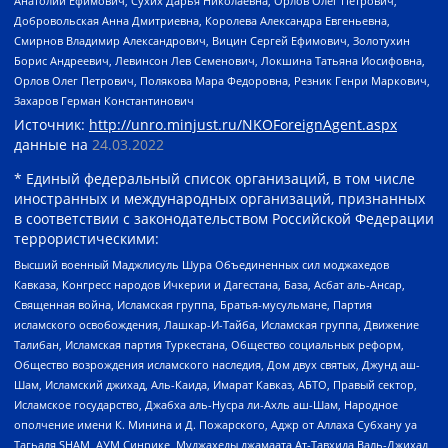
Анатолий Ефимович, Сухих Дарья Николаевна, Орлов Олег Петрович,
Добровольская Анна Дмитриевна, Королева Александра Евгеньевна,
Смирнов Владимир Александрович, Вицин Сергей Ефимович, Золотухин
Борис Андреевич, Левинсон Лев Семенович, Локшина Татьяна Иосифовна,
Орлов Олег Петрович, Полякова Мара Федоровна, Резник Генри Маркович,
Захаров Герман Константинович
Источник:
http://unro.minjust.ru/NKOForeignAgent.aspx
данные на
24.03.2022
* Единый федеральный список организаций, в том числе
иностранных и международных организаций, признанных
в соответствии с законодательством Российской Федерации
террористическими:
Высший военный Маджлисуль Шура Объединенных сил моджахедов
Кавказа, Конгресс народов Ичкерии и Дагестана, База, Асбат аль-Ансар,
Священная война, Исламская группа, Братья-мусульмане, Партия
исламского освобождения, Лашкар-И-Тайба, Исламская группа, Движение
Талибан, Исламская партия Туркестана, Общество социальных реформ,
Общество возрождения исламского наследия, Дом двух святых, Джунд аш-
Шам, Исламский джихад, Аль-Каида, Имарат Кавказ, АБТО, Правый сектор,
Исламское государство, Джабха аль-Нусра ли-Ахль аш-Шам, Народное
ополчение имени К. Минина и Д. Пожарского, Аджр от Аллаха Субхану уа
Тагьаля SHAM, АУМ Синрике, Муджахеды джамаата Ат-Тавхида Валь-Джихад,