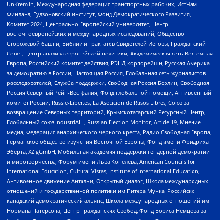
UnKremlin, Международная федерация транспортных рабочих, ИстЧам
Финланд, Гудзоновский институт, Фонд Демократического Развития,
Комитет-2024, Центрально-Европейский университет, Центр
восточноевропейских и международных исследований, Общество
Сторожевой башни, Библии и трактатов Свидетелей Иеговы, Гражданский
Совет, Центр анализа европейской политики, Академическая сеть Восточная
Европа, Российский комитет действия, РЭНД корпорейшн, Русская Америка
за демократию в России, Настоящая Россия, Глобальная сеть журналистов-
расследователей, Служба поддержки, Свободная Россия Берлин, Свободная
Россия Северный Рейн-Вестфалия, Фонд глобальной помощи, Антивоенный
комитет России, Russie-Libertes, La Asocicion de Rusos Libres, Союз за
возвращение Северных территорий, Крымскотатарский Ресурсный Центр,
Глобальный союз IndustriALL, Russian Election Monitor, Article 19, Мнение
медиа, Федерация анархического черного креста, Радио Свободная Европа,
Германское общество изучения Восточной Европы, Фонд имени Фридриха
Эберта, XZ gGmbH, Мобильная академия поддержки гендерной демократии
и миротворчества, Форум имени Льва Копелева, American Councils for
International Education, Cultural Vistas, Institute of International Education,
Антивоенное движение Антальи, Открытый диалог, Школа международных
отношений и государственной политики им Питера Мунка, Российско-
канадский демократический альянс, Школа международных отношений им
Нормана Патерсона, Центр Гражданских Свобод, Фонд Бориса Немцова за