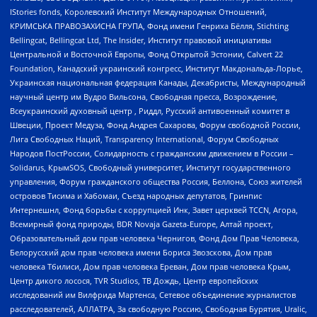
IStories fonds, Королевский Институт Международных Отношений,
КРИМСЬКА ПРАВОЗАХИСНА ГРУПА, Фонд имени Генриха Бёлля, Stichting
Bellingcat, Bellingcat Ltd, The Insider, Институт правовой инициативы
Центральной и Восточной Европы, Фонд Открытой Эстонии, Calvert 22
Foundation, Канадский украинский конгресс, Институт Макдональда-Лорье,
Украинская национальная федерация Канады, Декабристы, Международный
научный центр им Вудро Вильсона, Свободная пресса, Возрождение,
Всеукраинский духовный центр , Риддл, Русский антивоенный комитет в
Швеции, Проект Медуза, Фонд Андрея Сахарова, Форум свободной России,
Лига Свободных Наций, Transparеncy International, Форум Свободных
Народов ПостРоссии, Солидарность с гражданским движением в России –
Solidarus, КрымSOS, Свободный университет, Институт государственного
управления, Форум гражданского общества Россия, Беллона, Союз жителей
островов Тисима и Хабомаи, Съезд народных депутатов, Гринпис
Интернешнл, Фонд борьбы с коррупцией Инк, Завет церквей TCCN, Агора,
Всемирный фонд природы, BDR Novaja Gazeta-Europe, Алтай проект,
Образовательный дом прав человека Чернигов, Фонд Дом Прав Человека,
Белорусский дом прав человека имени Бориса Звозскова, Дом прав
человека Тбилиси, Дом прав человека Ереван, Дом прав человека Крым,
Центр дикого лосося, TVR Studios, ТВ Дождь, Центр европейских
исследований им Вилфрида Мартенса, Сетевое объединение журналистов
расследователей, АЛЛАТРА, За свободную Россию, Свободная Бурятия, Uralic,