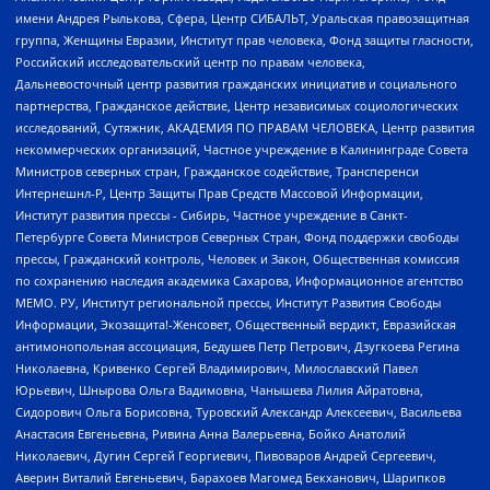
имени Андрея Рылькова, Сфера, Центр СИБАЛЬТ, Уральская правозащитная
группа, Женщины Евразии, Институт прав человека, Фонд защиты гласности,
Российский исследовательский центр по правам человека,
Дальневосточный центр развития гражданских инициатив и социального
партнерства, Гражданское действие, Центр независимых социологических
исследований, Сутяжник, АКАДЕМИЯ ПО ПРАВАМ ЧЕЛОВЕКА, Центр развития
некоммерческих организаций, Частное учреждение в Калининграде Совета
Министров северных стран, Гражданское содействие, Трансперенси
Интернешнл-Р, Центр Защиты Прав Средств Массовой Информации,
Институт развития прессы - Сибирь, Частное учреждение в Санкт-
Петербурге Совета Министров Северных Стран, Фонд поддержки свободы
прессы, Гражданский контроль, Человек и Закон, Общественная комиссия
по сохранению наследия академика Сахарова, Информационное агентство
МЕМО. РУ, Институт региональной прессы, Институт Развития Свободы
Информации, Экозащита!-Женсовет, Общественный вердикт, Евразийская
антимонопольная ассоциация, Бедушев Петр Петрович, Дзугкоева Регина
Николаевна, Кривенко Сергей Владимирович, Милославский Павел
Юрьевич, Шнырова Ольга Вадимовна, Чанышева Лилия Айратовна,
Сидорович Ольга Борисовна, Туровский Александр Алексеевич, Васильева
Анастасия Евгеньевна, Ривина Анна Валерьевна, Бойко Анатолий
Николаевич, Дугин Сергей Георгиевич, Пивоваров Андрей Сергеевич,
Аверин Виталий Евгеньевич, Барахоев Магомед Бекханович, Шарипков