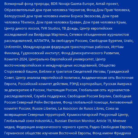
Всемирный фонд природы, BDR Novaja Gazeta-Europe, Алтай проект,
Образовательный дом прав человека Чернигов, Фонд Дом Прав Человека,
Белорусский дом прав человека имени Бориса Звозскова, Дом прав
человека Тбилиси, Дом прав человека Ереван, Дом прав человека Крым,
Центр дикого лосося, TVR Studios, ТВ Дождь, Центр европейских
исследований им Вилфрида Мартенса, Сетевое объединение журналистов
расследователей, АЛЛАТРА, За свободную Россию, Свободная Бурятия, Uralic,
UnKremlin, Международная федерация транспортных рабочих, ИстЧам
Финланд, Гудзоновский институт, Фонд Демократического Развития,
Комитет-2024, Центрально-Европейский университет, Центр
восточноевропейских и международных исследований, Общество
Сторожевой башни, Библии и трактатов Свидетелей Иеговы, Гражданский
Совет, Центр анализа европейской политики, Академическая сеть Восточная
Европа, Российский комитет действия, РЭНД корпорейшн, Русская Америка
за демократию в России, Настоящая Россия, Глобальная сеть журналистов-
расследователей, Служба поддержки, Свободная Россия Берлин, Свободная
Россия Северный Рейн-Вестфалия, Фонд глобальной помощи, Антивоенный
комитет России, Russie-Libertes, La Asocicion de Rusos Libres, Союз за
возвращение Северных территорий, Крымскотатарский Ресурсный Центр,
Глобальный союз IndustriALL, Russian Election Monitor, Article 19, Мнение
медиа, Федерация анархического черного креста, Радио Свободная Европа,
Германское общество изучения Восточной Европы, Фонд имени Фридриха