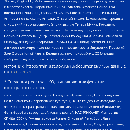
Эберта, XZ gGmbH, Мобильная академия поддержки гендерной демократии
и миротворчества, Форум имени Льва Копелева, American Councils for
International Education, Cultural Vistas, Institute of International Education,
Антивоенное движение Антальи, Открытый диалог, Школа международных
отношений и государственной политики им Питера Мунка, Российско-
канадский демократический альянс, Школа международных отношений им
Нормана Патерсона, Центр Гражданских Свобод, Фонд Бориса Немцова за
Свободу, Фонд имени Фридриха Науманна за свободу, Феминистское
антивоенное сопротивление, Комитет независимости Ингушетии, Прометей,
Stop Occupation of Karelia, Вернись живым, Фридом Хаус, СОТА медиа,
Либерально-демократическая Лига Украины
Источник:
https://minjust.gov.ru/ru/documents/7756/
данные
на
13.05.2024
* Сведения реестра НКО, выполняющих функции
иностранного агента:
Лилит, Правозащитная группа Гражданин.Армия.Право, Нижегородский
центр немецкой и европейской культуры, Центр гендерных исследований,
Фонд защиты прав граждан Штаб, Институт права и публичной политики,
Фонд борьбы с коррупцией, Альянс врачей, НАСИЛИЮ.НЕТ, Мы против
СПИДа, СВЕЧА, Гуманитарное действие, Открытый Петербург, Лига
Избирателей, Правовая инициатива, Гражданский Союз, Хасдей Ерушалаим,
Центр поддержки и содействия развитию средств массовой информации,