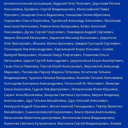
антимонопольная ассоциация, Бедушев Петр Петрович, Дзугкоева Регина
Николаевна, Кривенко Сергей Владимирович, Милославский Павел
Юрьевич, Шнырова Ольга Вадимовна, Чанышева Лилия Айратовна,
Сидорович Ольга Борисовна, Туровский Александр Алексеевич, Васильева
Анастасия Евгеньевна, Ривина Анна Валерьевна, Бойко Анатолий
Николаевич, Дугин Сергей Георгиевич, Пивоваров Андрей Сергеевич,
Аверин Виталий Евгеньевич, Барахоев Магомед Бекханович, Шарипков
Олег Викторович, Мошель Ирина Ароновна, Шведов Григорий Сергеевич,
Пономарев Лев Александрович, Каргалицкий Борис Юльевич, Созаев
Валерий Валерьевич, Исламов Тимур Рифгатович, Романова Ольга
Евгеньевна, Щаров Сергей Алексадрович, Цирульников Борис Альбертович,
Гасан Ольга Павловна, Паутов Юрий Анатольевич, Верховский Александр
Маркович, Пислакова-Паркер Марина Петровна, Кочеткова Татьяна
Владимировна, Чуркина Наталья Валерьевна, Акимова Татьяна Николаевна,
Золотарева Екатерина Александровна, Рачинский Ян Збигневич, Жемкова
Елена Борисовна, Гудков Лев Дмитриевич, Илларионова Юлия Юрьевна,
Саранг Анна Васильевна, Захарова Светлана Сергеевна, Аверин Владимир
Анатольевич, Щур Татьяна Михайловна, Щур Николай Алексеевич,
Блинушов Андрей Юрьевич, Мосин Алексей Геннадьевич, Гефтер Валентин
Михайлович, Симонов Алексей Кириллович, Флиге Ирина Анатольевна,
Мельникова Валентина Дмитриевна, Вититинова Елена Владимировна,
Баженова Светлана Куприяновна, Максимов Сергей Владимирович, Беляев