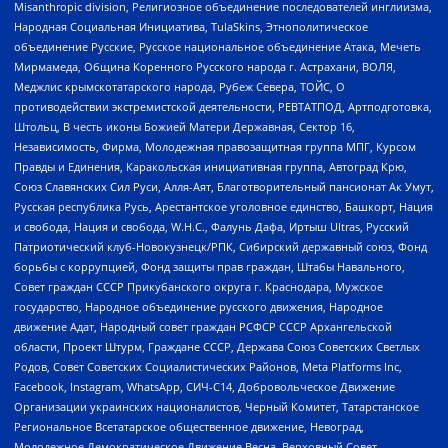
Misanthropic division, Религиозное объединение последователей инглиизма,
Народная Социальная Инициатива, TulaSkins, Этнополитическое
объединение Русские, Русское национальное объединение Атака, Мечеть
Мирмамеда, Община Коренного Русского народа г. Астрахани, ВОЛЯ,
Меджлис крымскотатарского народа, Рубеж Севера, ТОЙС, О
противодействии экстремистской деятельности, РЕВТАТПОД, Артподготовка,
Штольц, В честь иконы Божией Матери Державная, Сектор 16,
Независимость, Фирма, Молодежная правозащитная группа МПГ, Курсом
Правды и Единения, Каракольская инициативная группа, Автоград Крю,
Союз Славянских Сил Руси, Алля-Аят, Благотворительный пансионат Ак Умут,
Русская республика Русь, Арестантское уголовное единство, Башкорт, Нация
и свобода, Нация и свобода, W.H.С., Фалунь Дафа, Иртыш Ultras, Русский
Патриотический клуб-Новокузнецк/РПК, Сибирский державный союз, Фонд
борьбы с коррупцией, Фонд защиты прав граждан, Штабы Навального,
Совет граждан СССР Прикубанского округа г. Краснодара, Мужское
государство, Народное объединение русского движения, Народное
движение Адат, Народный совет граждан РСФСР СССР Архангельской
области, Проект Штурм, Граждане СССР, Держава Союз Советских Светлых
Родов, Совет Советских Социалистических Районов, Meta Platforms Inc,
Facebook, Instagram, WhatsApp, СИЧ-С14, Добровольческое Движение
Организации украинских националистов, Черный Комитет, Татарстанское
Региональное Всетатарское общественное движение, Невоград,
Молодежное Демократическое Движение Весна, Верховный Совет