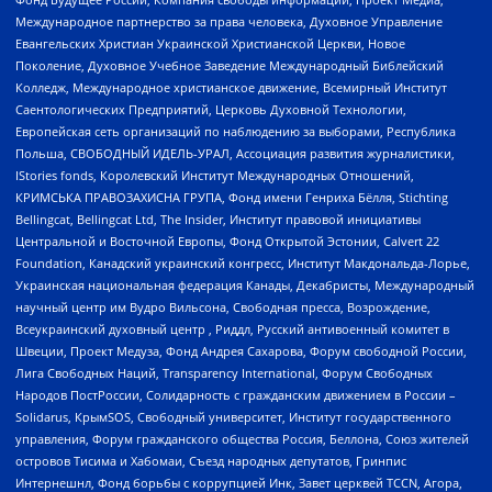
Международное партнерство за права человека, Духовное Управление
Евангельских Христиан Украинской Христианской Церкви, Новое
Поколение, Духовное Учебное Заведение Международный Библейский
Колледж, Международное христианское движение, Всемирный Институт
Саентологических Предприятий, Церковь Духовной Технологии,
Европейская сеть организаций по наблюдению за выборами, Республика
Польша, СВОБОДНЫЙ ИДЕЛЬ-УРАЛ, Ассоциация развития журналистики,
IStories fonds, Королевский Институт Международных Отношений,
КРИМСЬКА ПРАВОЗАХИСНА ГРУПА, Фонд имени Генриха Бёлля, Stichting
Bellingcat, Bellingcat Ltd, The Insider, Институт правовой инициативы
Центральной и Восточной Европы, Фонд Открытой Эстонии, Calvert 22
Foundation, Канадский украинский конгресс, Институт Макдональда-Лорье,
Украинская национальная федерация Канады, Декабристы, Международный
научный центр им Вудро Вильсона, Свободная пресса, Возрождение,
Всеукраинский духовный центр , Риддл, Русский антивоенный комитет в
Швеции, Проект Медуза, Фонд Андрея Сахарова, Форум свободной России,
Лига Свободных Наций, Transparеncy International, Форум Свободных
Народов ПостРоссии, Солидарность с гражданским движением в России –
Solidarus, КрымSOS, Свободный университет, Институт государственного
управления, Форум гражданского общества Россия, Беллона, Союз жителей
островов Тисима и Хабомаи, Съезд народных депутатов, Гринпис
Интернешнл, Фонд борьбы с коррупцией Инк, Завет церквей TCCN, Агора,