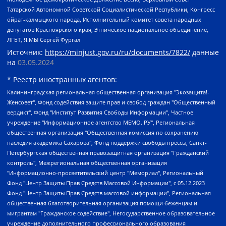
Татарской Автономной Советской Социалистической Республики, Конгресс
ойрат-калмыцкого народа, Исполнительный комитет совета народных
депутатов Красноярского края, Этническое национальное объединение,
ЛГБТ, Я.МЫ Сергей Фургал
Источник:
https://minjust.gov.ru/ru/documents/7822/
данные
на
03.05.2024
* Реестр иностранных агентов:
Калининградская региональная общественная организация "Экозащита!-Женсовет", Фонд содействия защите прав и свобод граждан "Общественный вердикт", Фонд "Институт Развития Свободы Информации", Частное учреждение "Информационное агентство МЕМО. РУ", Региональная общественная организация "Общественная комиссия по сохранению наследия академика Сахарова", Фонд поддержки свободы прессы, Санкт-Петербургская общественная правозащитная организация "Гражданский контроль", Межрегиональная общественная организация "Информационно-просветительский центр "Мемориал", Региональный Фонд "Центр Защиты Прав Средств Массовой Информации", с 05.12.2023 Фонд "Центр Защиты Прав Средств массовой информации", Региональная общественная благотворительная организация помощи беженцам и мигрантам "Гражданское содействие", Негосударственное образовательное учреждение дополнительного профессионального образования (повышение квалификации) специалистов "АКАДЕМИЯ ПО ПРАВАМ ЧЕЛОВЕКА", Свердловская региональная общественная организация "Сутяжник", Автономная некоммерческая организация "Центр независимых социологических исследований", Союз общественных объединений "Российский исследовательский центр по правам человека", Региональное общественное учреждение научно-информационный центр "МЕМОРИАЛ", Некоммерческая организация "Фонд защиты гласности", Автономная некоммерческая организация "Институт прав человека", Городская общественная организация "Екатеринбургское общество "МЕМОРИАЛ", Городская общественная организация "Рязанское историко-просветительское и правозащитное общество "Мемориал" (Рязанский Мемориал), Челябинский региональный орган общественной самодеятельности – женское общественное объединение "Женщины Евразии", Челябинский региональный орган общественной самодеятельности "Уральская правозащитная группа", Фонд содействия защите здоровья и социальной справедливости имени Андрея Рылькова, Автономная Некоммерческая Организация "Аналитический Центр Юрия Левады", Автономная некоммерческая организация социальной поддержки населения "Проект Апрель", Региональная общественная организация помощи женщинам и детям, находящимся в кризисной ситуации "Информационно-методический центр "Анна", Фонд содействия развитию массовых коммуникаций и правовому просвещению "Так-так-Так", Фонд содействия устойчивому развитию "Серебряная тайга", Свердловский региональный общественный фонд социальных проектов "Новое время", "Idel.Реалии", Кавказ.Реалии, Крым.Реалии, Телеканал Настоящее Время, Татаро-башкирская служба Радио Свобода (Azatliq Radiosi), Радио Свободная Европа/Радио Свобода (PCE/PC), "Сибирь.Реалии", "Фактограф", Благотворительный фонд помощи осужденным и их семьям, Автономная некоммерческая организация "Институт глобализации и социальных движений", Фонд "В защиту прав заключенных", Частное учреждение "Центр поддержки и содействия развитию средств массовой информации", Пензенский региональный общественный благотворительный фонд "Гражданский союз", "Север.Реалии", Некоммерческая организация Фонд "Правовая инициатива", Общество с ограниченной ответственностью "Радио Свободная Европа/Радио Свобода", Чешское информационное агентство "MEDIUM-ORIENT", Красноярская региональная общественная организация "Мы против СПИДа", Камалягин Денис Николаевич, Маркелов Сергей Евгеньевич, Пономарев Лев Александрович, Савицкая Людмила Алексеевна, Автономная некоммерческая организация "Центр по работе с проблемой насилия "НАСИЛИЮ.НЕТ", Межрегиональный профессиональный союз работников здравоохранения "Альянс врачей", Юридическое лицо, зарегистрированное в Латвийской Республике, SIA "Medusa Project" (регистрационный номер 40103797863, дата регистрации 10.06.2014), Некоммерческая организация "Фонд по борьбе с коррупцией", Автономная некоммерческая организация "Институт права и публичной политики", Баданин Роман Сергеевич, Гликин Максим Александрович, Железнова Мария Михайловна, Лукьянова Юлия Сергеевна, Маетная Елизавета Витальевна, Маняхин Петр Борисович, Чуракова Ольга Владимировна, Ярош Юлия Петровна, Юридическое лицо "The Insider SIA", зарегистрированное в Риге, Латвийская Республика (дата регистрации 26.06.2015), являющееся администратором доменного имени интернет-издания "The Insider SIA", https://theins.ru, Постернак Алексей Евгеньевич, Рубин Михаил Аркадьевич, Анин Роман Александрович, Юридическое лицо Istories fonds, зарегистрированное в Латвийской Республике (регистрационный номер 50008295751, дата регистрации 24.02.2020), Великовский Дмитрий Александрович, Долинина Ирина Николаевна, Мароховская Алеся Алексеевна, Шлейнов Роман Юрьевич, Шмагун Олеся Валентиновна, Общество с ограниченной ответственностью "Альтаир 2021", Общество с ограниченной ответственностью "Вега 2021", Общество с ограниченной ответственностью "Главный редактор 2021", Общество с ограниченной ответственностью "Ромашки монолит", Важенков Артем Валерьевич, Ивановская областная общественная организация "Центр гендерных исследований", Гурман Юрий Альбертович, Медиапроект "ОВД-Инфо", Егоров Владимир Владимирович, Жилинский Владимир Александрович, Общество с ограниченной ответственностью "ЗП", Иванова София Юрьевна, Карезина Инна Павловна, Кильтау Екатерина Викторовна, Петров Алексей Викторович, Пискунов Сергей Евгеньевич, Смирнов Сергей Сергеевич, Тихонов Михаил Сергеевич, Общество с ограниченной ответственностью "ЖУРНАЛИСТ-ИНОСТРАННЫЙ АГЕНТ", Арапова Галина Юрьевна, Вольтская Татьяна Анатольевна, Американская компания "Mason G.E.S. Anonymous Foundation" (США), являющаяся владельцем интернет-издания https://mnews.world/, Компания "Stichting Bellingcat", зарегистрированная в Нидерландах (дата регистрации 11.07.2018), Захаров Андрей Вячеславович, Клепиковская Екатерина Дмитриевна, Общество с ограниченной ответственностью "МЕМО", Перл Роман Александрович, Симонов Евгений Алексеевич, Соловьева Елена Анатольевна, Сотников Даниил Владимирович, Сурначева Елизавета Дмитриевна, Автономная некоммерческая организация по защите прав человека и информированию населения "Якутия – Наше Мнение", Общество с ограниченной ответственностью "Москоу диджитал медиа", с 26.01.2023 Общество с ограниченной ответственностью "Чайка Белые сады", Ветошкина Валерия Валерьевна, Заговора Максим Александрович, Межрегиональное общественное движение "Российская ЛГБТ - сеть", Оленичев Максим Владимирович, Павлов Иван Юрьевич, Скворцова Елена Сергеевна, Общество с ограниченной ответственностью "Как бы инагент", Кочетков Игорь Викторович, Общество с ограниченной ответственностью "Честные выборы", Еланчик Олег Александрович, Общество с ограниченной ответственностью "Нобелевский призыв", Гималова Регина Эмилевна, Григорьев Андрей Валерьевич, Григорьева Алина Александровна, Ассоциация по содействию защите прав призывников, альтернативнослужащих и военнослужащих "Правозащитная группа "Гражданин.Армия.Право", Хисамова Регина Фаритовна, Автономная некоммерческая организация по реализации социально-правовых программ "Лилит", Дальневосточное общественное движение "Маяк", Санкт-Петербургская ЛГБТ-инициативная группа "Выход", Инициативная группа ЛГБТ+ "Реверс", Алексеев Андрей Викторович, Бекбулатова Таисия Львовна, Беляев Иван Михайлович, Владыкина Елена Сергеевна, Гельман Марат Александрович, Никульшина Вероника Юрьевна, Толоконникова Надежда Андреевна, Шендерович Виктор Анатольевич, Общество с ограниченной ответственностью "Данное сообщение", Общество с ограниченной ответственностью Издательский дом "Новая глава", Айнбиндер Александра Александровна, Московский комьюнити-центр для ЛГБТ+инициатив, Благотворительный фонд развития филантропии, Deutsche Welle (Германия, Kurt-Schumacher-Strasse 3, 53113 Bonn), Борзунова Мария Михайловна, Воробьев Виктор Викторович, Голубева Анна Львовна, Константинова Алла Михайловна, Малкова Ирина Владимировна, Мурадов Мурад Абдулгалимович, Осетинская Елизавета Николаевна, Понасенков Евгений Николаевич, Ганапольский Матвей Юрьевич, Киселев Евгений Алексеевич, Борухович Ирина Григорьевна, Дремин Иван Тимофеевич, Дубровский Дмитрий Викторович, Красноярская региональная общественная организация поддержки и развития альтернативных образовательных технологий и межкультурных коммуникаций "ИНТЕРРА", Маяковская Екатерина Алексеевна, Фейгин Марк Захарович, Филимонов Андрей Викторович, Дзугкоева Регина Николаевна, Доброхотов Роман Александрович, Дудь Юрий Александрович, Елкин Сергей Владимирович, Кругликов Кирилл Игоревич, Сабунаева Мария Леонидовна, Семенов Алексей Владимирович, Шаинян Карен Багратович, Шульман Екатерина Михайловна, Асафьев Артур Валерьевич, Вахштайн Виктор Семенович, Венедиктов Алексей Алексеевич, Лушникова Екатерина Евгеньевна, Волков Леонид Михайлович, Невзоров Александр Глебович, Пархоменко Сергей Борисович, Сироткин Ярослав Николаевич, Кара-Мурза Владимир Владимирович, Баранова Наталья Владимировна, Гозман Леонид Яковлевич, Кагарлицкий Борис Юльевич, Климарев Михаил Валерьевич, Милов Владимир Станиславович, Автономная некоммерческая организация Краснодарский центр современного искусства "Типография", Моргенштерн Алишер Тагирович, Соболь Любовь Эдуардовна, Общество с ограниченной ответственностью "ЛИЗА НОРМ", Каспаров Гарри Кимович, Ходорковский Михаил Борисович, Общество с ограниченной ответственностью "Апрельские тезисы", Данилович Ирина Брониславовна, Кашин Олег Владимирович, Петров Николай Владимирович, Пивоваров Алексей Владимирович, Соколов Михаил Владимирович, Цветкова Юлия Владимировна, Чичваркин Евгений Александрович, Комитет против пыток/Команда против пыток, Общество с ограниченной ответственностью "Первый научный", Общество с ограниченной ответственностью "Вертолет и ко", Белоцерковская Вероника Борисовна, Кац Максим Евгеньевич, Лазарева Татьяна Юрьевна, Шаведдинов Руслан Табризович, Яшин Илья Валерьевич, Общество с ограниченной ответственностью "Иноагент ААВ", Алешковский Дмитрий Петрович, Альбац Евгения Марковна, Быков Дмитрий Львович, Галямина Юлия Евгеньевна, Лойко Сергей Леонидович, Мартынов Кирилл Константинович, Медведев Сергей Александрович, Крашенинников Федор Геннадиевич, Гордеева Катерина Вл