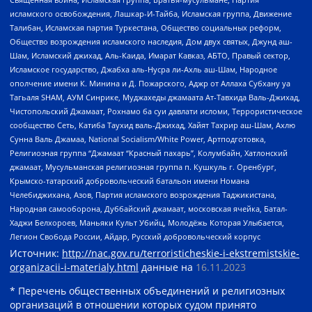
исламского освобождения, Лашкар-И-Тайба, Исламская группа, Движение
Талибан, Исламская партия Туркестана, Общество социальных реформ,
Общество возрождения исламского наследия, Дом двух святых, Джунд аш-
Шам, Исламский джихад, Аль-Каида, Имарат Кавказ, АБТО, Правый сектор,
Исламское государство, Джабха аль-Нусра ли-Ахль аш-Шам, Народное
ополчение имени К. Минина и Д. Пожарского, Аджр от Аллаха Субхану уа
Тагьаля SHAM, АУМ Синрике, Муджахеды джамаата Ат-Тавхида Валь-Джихад,
Чистопольский Джамаат, Рохнамо ба суи давлати исломи, Террористическое
сообщество Сеть, Катиба Таухид валь-Джихад, Хайят Тахрир аш-Шам, Ахлю
Сунна Валь Джамаа, National Socialism/White Power, Артподготовка,
Религиозная группа “Джамаат “Красный пахарь”, Колумбайн, Хатлонский
джамаат, Мусульманская религиозная группа п. Кушкуль г. Оренбург,
Крымско-татарский добровольческий батальон имени Номана
Челебиджихана, Азов, Партия исламского возрождения Таджикистана,
Народная самооборона, Дуббайский джамаат, московская ячейка, Батал-
Хаджи Белхороев, Маньяки Культ Убийц, Молодёжь Которая Улыбается,
Легион Свобода России, Айдар, Русский добровольческий корпус
Источник:
http://nac.gov.ru/terroristicheskie-i-ekstremistskie-
organizacii-i-materialy.html
данные на
16.11.2023
* Перечень общественных объединений и религиозных
организаций в отношении которых судом принято