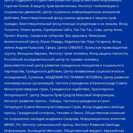
Горячая Линия, В защиту прав заключенных, Институт глобализации и
социальных движений, Центр социально-информационных инициатив
Действие, Благотворительный фонд охраны здоровья и защиты прав
граждан, Благотворительный фонд помощи осужденным и их семьям, Фонд
Тольятти, Новое время, Серебряная тайга, Так-Так-Так, Сова, центр Анна,
Проект Апрель, Самарская губерния, Эра здоровья, Мемориал,
Аналитический Центр Юрия Левады, Издательство Парк Гагарина, Фонд
имени Андрея Рылькова, Сфера, Центр СИБАЛЬТ, Уральская правозащитная
группа, Женщины Евразии, Институт прав человека, Фонд защиты гласности,
Российский исследовательский центр по правам человека,
Дальневосточный центр развития гражданских инициатив и социального
партнерства, Гражданское действие, Центр независимых социологических
исследований, Сутяжник, АКАДЕМИЯ ПО ПРАВАМ ЧЕЛОВЕКА, Центр развития
некоммерческих организаций, Частное учреждение в Калининграде Совета
Министров северных стран, Гражданское содействие, Трансперенси
Интернешнл-Р, Центр Защиты Прав Средств Массовой Информации,
Институт развития прессы - Сибирь, Частное учреждение в Санкт-
Петербурге Совета Министров Северных Стран, Фонд поддержки свободы
прессы, Гражданский контроль, Человек и Закон, Общественная комиссия
по сохранению наследия академика Сахарова, Информационное агентство
МЕМО. РУ, Институт региональной прессы, Институт Развития Свободы
Информации, Экозащита!-Женсовет, Общественный вердикт, Евразийская