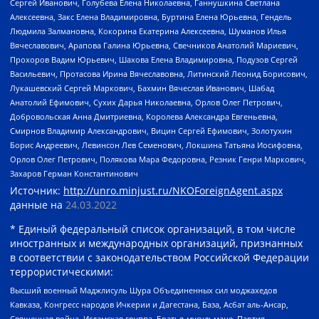
Сергей Иванович, Голубева Елена Николаевна, Ганнушкина Светлана
Алексеевна, Закс Елена Владимировна, Буртина Елена Юрьевна, Гендель
Людмила Залмановна, Кокорина Екатерина Алексеевна, Шуманов Илья
Вячеславович, Арапова Галина Юрьевна, Свечников Анатолий Мариевич,
Прохоров Вадим Юрьевич, Шахова Елена Владимировна, Подузов Сергей
Васильевич, Протасова Ирина Вячеславовна, Литинский Леонид Борисович,
Лукашевский Сергей Маркович, Бахмин Вячеслав Иванович, Шабад
Анатолий Ефимович, Сухих Дарья Николаевна, Орлов Олег Петрович,
Добровольская Анна Дмитриевна, Королева Александра Евгеньевна,
Смирнов Владимир Александрович, Вицин Сергей Ефимович, Золотухин
Борис Андреевич, Левинсон Лев Семенович, Локшина Татьяна Иосифовна,
Орлов Олег Петрович, Полякова Мара Федоровна, Резник Генри Маркович,
Захаров Герман Константинович
Источник:
http://unro.minjust.ru/NKOForeignAgent.aspx
данные на
24.03.2022
* Единый федеральный список организаций, в том числе
иностранных и международных организаций, признанных
в соответствии с законодательством Российской Федерации
террористическими:
Высший военный Маджлисуль Шура Объединенных сил моджахедов
Кавказа, Конгресс народов Ичкерии и Дагестана, База, Асбат аль-Ансар,
Священная война, Исламская группа, Братья-мусульмане, Партия