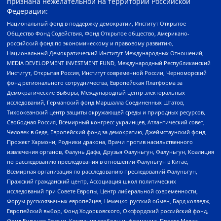
признана нежелательной на территории Российской
Федерации:
Национальный фонд в поддержку демократии, Институт Открытое
Общество Фонд Содействия, Фонд Открытое общество, Американо-
российский фонд по экономическому и правовому развитию,
Национальный Демократический Институт Международных Отношений,
MEDIA DEVELOPMENT INVESTMENT FUND, Международный Республиканский
Институт, Открытая Россия, Институт современной России, Черноморский
фонд регионального сотрудничества, Европейская Платформа за
Демократические Выборы, Международный центр электоральных
исследований, Германский фонд Маршалла Соединенных Штатов,
Тихоокеанский центр защиты окружающей среды и природных ресурсов,
Свободная Россия, Всемирный конгресс украинцев, Атлантический совет,
Человек в беде, Европейский фонд за демократию, Джеймстаунский фонд,
Прожект Хармони, Родники дракона, Врачи против насильственного
извлечения органов, Фалунь Дафа, Друзья Фалуньгун, Фалуньгун, Коалиция
по расследованию преследования в отношении Фалуньгун в Китае,
Всемирная организация по расследованию преследований Фалуньгун,
Пражский гражданский центр, Ассоциация школ политических
исследований при Совете Европы, Центр либеральной современности,
Форум русскоязычных европейцев, Немецко-русский обмен, Бард колледж,
Европейский выбор, Фонд Ходорковского, Оксфордский российский фонд,
Фонд Будущее России, Компания свободы информации, Проект Медиа,