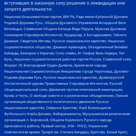
вступившее в законную силу решение о ликвидации или
запрете деятельности:
Национал-большевистская партия, ВЕК РА, Рада земли Кубанской Духовно
Родовой Державы Русь, Община Духовного Управления Асгардской Веси
Беловодья, Славянская Община Капища Веды Перуна, Мужская Духовная
Семинария Староверов-Инглингов, Нурджулар, К Богодержавию, Таблиги
Джамаат, Свидетели Иеговы, Русское национальное единство, Национал-
социалистическое общество, Джамаат мувахидов, Объединенный Вилайат
Кабарды, Балкарии и Карачая, Союз славян, Ат-Такфир Валь-Хиджра, Пит
Буль, Национал-социалистическая рабочая партия России, Славянский союз,
Формат-18, Благородный Орден Дьявола, Армия воли народа,
Национальная Социалистическая Инициатива города Череповца, Духовно-
Родовая Держава Русь, Русское национальное единство, Древнерусской
Инглистической церкви Православных Староверов-Инглингов, Русский
общенациональный союз, Движение против нелегальной иммиграции,
Кровь и Честь, О свободе совести и о религиозных объединениях, Омская
организация общественного политического движения Русское
национальное единство, Северное Братство, Клуб Болельщиков
Футбольного Клуба Динамо, Файзрахманисты, Мусульманская религиозная
организация п. Боровский, Община Коренного Русского народа
Щелковского района, Правый сектор, УНА - УНСО, Украинская
повстанческая армия, Тризуб им. Степана Бандеры, Братство, Белый Крест,